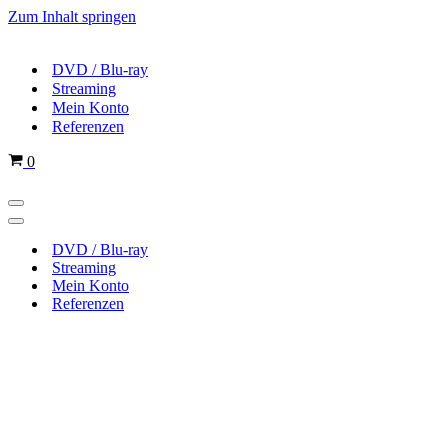
Zum Inhalt springen
DVD / Blu-ray
Streaming
Mein Konto
Referenzen
Warenkorb
0
Navigations-
Menü
Navigations-
Menü
DVD / Blu-ray
Streaming
Mein Konto
Referenzen