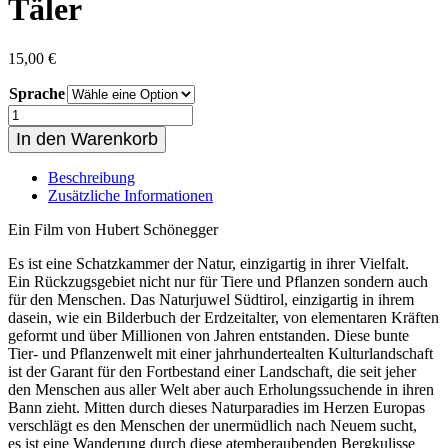
Täler
15,00
€
Sprache
Südtirol
-
In den Warenkorb
Land
der
Beschreibung
Berge
Zusätzliche Informationen
und
Täler
Ein Film von Hubert Schönegger
Menge
Es ist eine Schatzkammer der Natur, einzigartig in ihrer Vielfalt.
Ein Rückzugsgebiet nicht nur für Tiere und Pflanzen sondern auch
für den Menschen. Das Naturjuwel Südtirol, einzigartig in ihrem
dasein, wie ein Bilderbuch der Erdzeitalter, von elementaren Kräften
geformt und über Millionen von Jahren entstanden. Diese bunte
Tier- und Pflanzenwelt mit einer jahrhundertealten Kulturlandschaft
ist der Garant für den Fortbestand einer Landschaft, die seit jeher
den Menschen aus aller Welt aber auch Erholungssuchende in ihren
Bann zieht. Mitten durch dieses Naturparadies im Herzen Europas
verschlägt es den Menschen der unermüdlich nach Neuem sucht,
es ist eine Wanderung durch diese atemberaubenden Bergkulisse