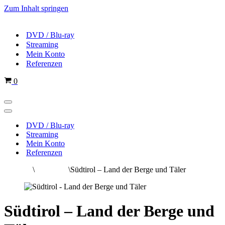
Zum Inhalt springen
DVD / Blu-ray
Streaming
Mein Konto
Referenzen
Warenkorb
0
Navigations-
Menü
Navigations-
Menü
DVD / Blu-ray
Streaming
Mein Konto
Referenzen
Startseite
\
Alle Filme
\
Südtirol – Land der Berge und Täler
Südtirol – Land der Berge und