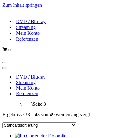
Zum Inhalt springen
DVD / Blu-ray
Streaming
Mein Konto
Referenzen
Warenkorb
0
Navigations-
Menü
Navigations-
Menü
DVD / Blu-ray
Streaming
Mein Konto
Referenzen
Startseite
\
Shop
\
Seite 3
Ergebnisse 33 – 48 von 49 werden angezeigt