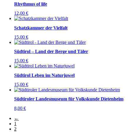
Rhythmus of life
12,00
€
Schatzkammer der Vielfalt
15,00
€
Südtirol – Land der Berge und Täler
15,00
€
Südtirol Leben im Naturjuwel
15,00
€
Südtiroler Landesmuseum für Volkskunde Dietenheim
8,00
€
←
1
2