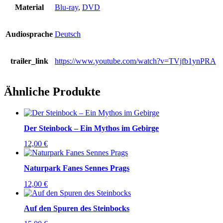
Material
Blu-ray
,
DVD
Audiosprache
Deutsch
trailer_link
https://www.youtube.com/watch?v=TVjfb1ynPRA
Ähnliche Produkte
Der Steinbock – Ein Mythos im Gebirge
12,00
€
Naturpark Fanes Sennes Prags
12,00
€
Auf den Spuren des Steinbocks