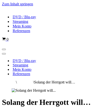
Zum Inhalt springen
DVD / Blu-ray
Streaming
Mein Konto
Referenzen
Warenkorb
0
Navigations-
Menü
Navigations-
Menü
DVD / Blu-ray
Streaming
Mein Konto
Referenzen
Startseite
\
Alle Filme
\
Solang der Herrgott will…
Solang der Herrgott will…