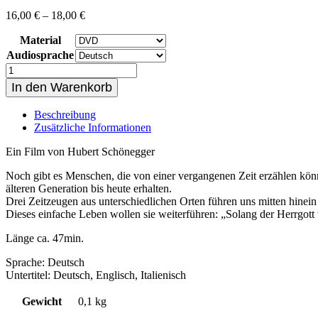
16,00
€
–
18,00
€
Material
Audiosprache
Solang
der
In den Warenkorb
Herrgott
will...
Beschreibung
Menge
Zusätzliche Informationen
Ein Film von Hubert Schönegger
Noch gibt es Menschen, die von einer vergangenen Zeit erzählen könn
älteren Generation bis heute erhalten.
Drei Zeitzeugen aus unterschiedlichen Orten führen uns mitten hinein 
Dieses einfache Leben wollen sie weiterführen: „Solang der Herrgott
Länge ca. 47min.
Sprache: Deutsch
Untertitel: Deutsch, Englisch, Italienisch
Gewicht
0,1 kg