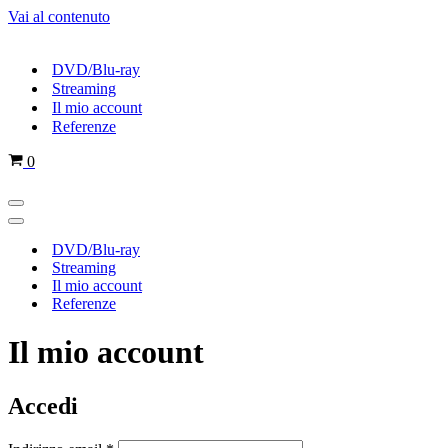
Vai al contenuto
DVD/Blu-ray
Streaming
Il mio account
Referenze
Carrello
0
Menu
di
Menu
navigazione
di
DVD/Blu-ray
navigazione
Streaming
Il mio account
Referenze
Il mio account
Accedi
Richiesto