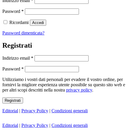
Indirizzo email
*
Richiesto
Password
*
Ricordami
Accedi
Password dimenticata?
Registrati
Richiesto
Indirizzo email
*
Richiesto
Password
*
Utilizziamo i vostri dati personali per evadere il vostro ordine, per
fornirvi la migliore esperienza utente possibile su questo sito web e
per altri scopi descritti nella nostra
privacy policy
.
Registrati
Editorial
|
Privacy Policy
|
Condizioni generali
Editorial
|
Privacy Policy
|
Condizioni generali