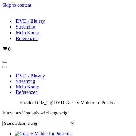
Skip to content
DVD / Blu-ray
Streaming
Mein Konto
Referenzen
Cart
0
Navigations-
Menü
Navigations-
Menü
DVD / Blu-ray
Streaming
Mein Konto
Referenzen
Startseite
\
Product title_tag
\
DVD Gustav Mahler im Pustertal
Einzelnes Ergebnis wird angezeigt