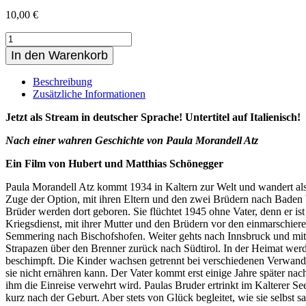
10,00
€
Stream
-
In den Warenkorb
Mein
Weg
Beschreibung
zurück
Zusätzliche Informationen
-
Deutsch
Jetzt als Stream in deutscher Sprache! Untertitel auf Italienisch!
(Italienische
Untertitel)
Nach einer wahren Geschichte von Paula Morandell Atz
Menge
Ein Film von Hubert und Matthias Schönegger
Paula Morandell Atz kommt 1934 in Kaltern zur Welt und wandert al
Zuge der Option, mit ihren Eltern und den zwei Brüdern nach Baden 
Brüder werden dort geboren. Sie flüchtet 1945 ohne Vater, denn er is
Kriegsdienst, mit ihrer Mutter und den Brüdern vor den einmarschie
Semmering nach Bischofshofen. Weiter gehts nach Innsbruck und mit
Strapazen über den Brenner zurück nach Südtirol. In der Heimat werd
beschimpft. Die Kinder wachsen getrennt bei verschiedenen Verwandt
sie nicht ernähren kann. Der Vater kommt erst einige Jahre später nac
ihm die Einreise verwehrt wird. Paulas Bruder ertrinkt im Kalterer See,
kurz nach der Geburt. Aber stets von Glück begleitet, wie sie selbst sag