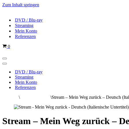
Zum Inhalt springen
DVD / Blu-ray
Streaming
Mein Konto
Referenzen
Warenkorb
0
Navigations-
Menü
Navigations-
Menü
DVD / Blu-ray
Streaming
Mein Konto
Referenzen
Startseite
\
Streams Deutsch
\
Stream – Mein Weg zurück – Deutsch (Itali
Stream – Mein Weg zurück – Deut