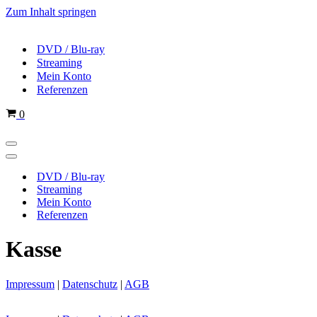
Zum Inhalt springen
DVD / Blu-ray
Streaming
Mein Konto
Referenzen
Warenkorb
0
Navigations-
Menü
Navigations-
Menü
DVD / Blu-ray
Streaming
Mein Konto
Referenzen
Kasse
Impressum
|
Datenschutz
|
AGB