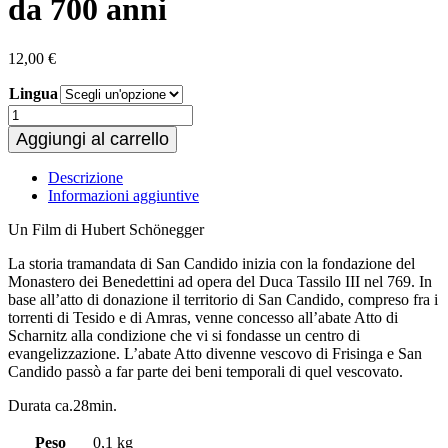
da 700 anni
12,00
€
Lingua
San
Candido
Aggiungi al carrello
sede
di
Descrizione
mercato
Informazioni aggiuntive
da
700
Un Film di Hubert Schönegger
anni
quantità
La storia tramandata di San Candido inizia con la fondazione del
Monastero dei Benedettini ad opera del Duca Tassilo III nel 769. In
base all’atto di donazione il territorio di San Candido, compreso fra i
torrenti di Tesido e di Amras, venne concesso all’abate Atto di
Scharnitz alla condizione che vi si fondasse un centro di
evangelizzazione. L’abate Atto divenne vescovo di Frisinga e San
Candido passò a far parte dei beni temporali di quel vescovato.
Durata ca.28min.
Peso
0,1 kg