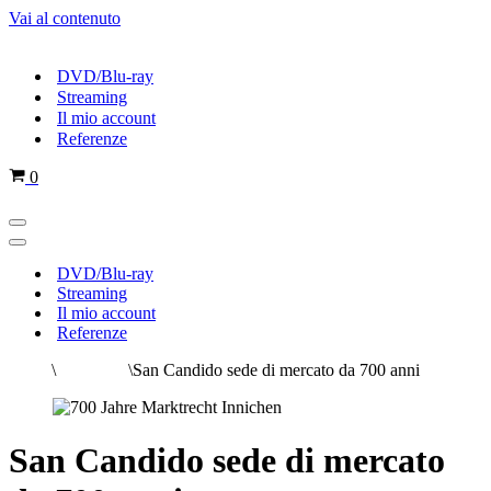
Vai al contenuto
DVD/Blu-ray
Streaming
Il mio account
Referenze
Carrello
0
Menu
di
Menu
navigazione
di
DVD/Blu-ray
navigazione
Streaming
Il mio account
Referenze
Home
\
Tutti i film
\
San Candido sede di mercato da 700 anni
San Candido sede di mercato