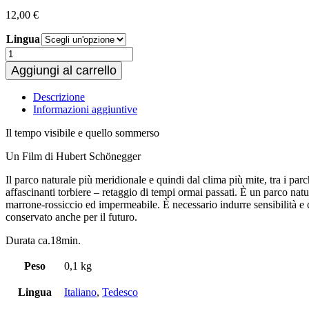
12,00
€
Lingua
Parco
Naturale
Aggiungi al carrello
Monte
Corno
Descrizione
quantità
Informazioni aggiuntive
Il tempo visibile e quello sommerso
Un Film di Hubert Schönegger
Il parco naturale più meridionale e quindi dal clima più mite, tra i par
affascinanti torbiere – retaggio di tempi ormai passati. È un parco natur
marrone-rossiccio ed impermeabile. È necessario indurre sensibilità e c
conservato anche per il futuro.
Durata ca.18min.
Peso
0,1 kg
Lingua
Italiano
,
Tedesco