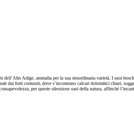
chi dell’Alto Adige, ammalia per la sua straordinaria varietà. I suoi bos
ale dai forti contrasti, dove s’incontrano calcari dolomitici chiari, sogget
onsapevolezza, per queste silenziose oasi della natura, affinché l’incant