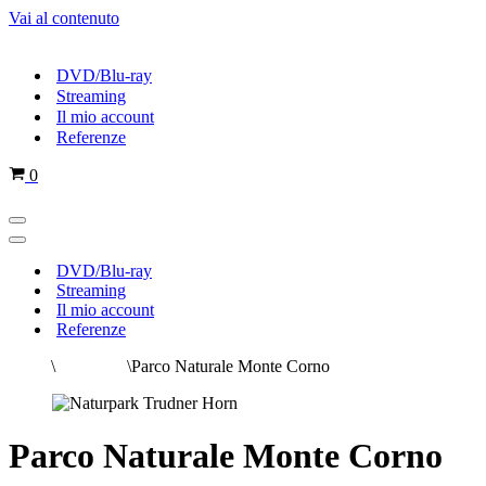
Vai al contenuto
DVD/Blu-ray
Streaming
Il mio account
Referenze
Carrello
0
Menu
di
Menu
navigazione
di
DVD/Blu-ray
navigazione
Streaming
Il mio account
Referenze
Home
\
Tutti i film
\
Parco Naturale Monte Corno
Parco Naturale Monte Corno