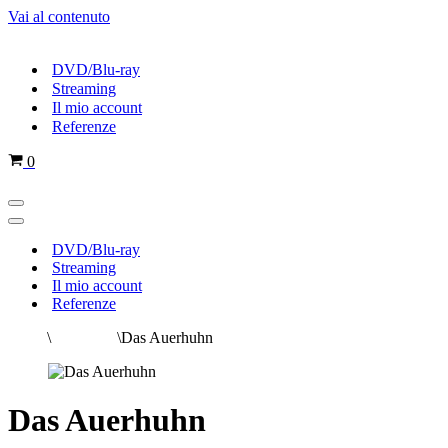
Vai al contenuto
DVD/Blu-ray
Streaming
Il mio account
Referenze
Carrello
0
Menu
di
Menu
navigazione
di
DVD/Blu-ray
navigazione
Streaming
Il mio account
Referenze
Home
\
Tutti i film
\
Das Auerhuhn
Das Auerhuhn