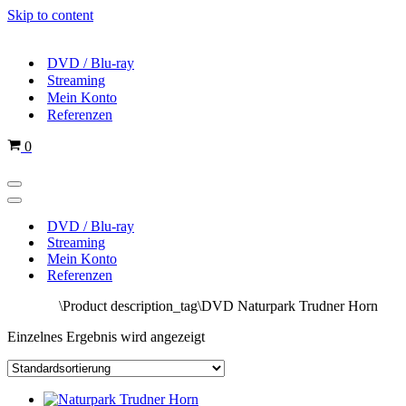
Skip to content
DVD / Blu-ray
Streaming
Mein Konto
Referenzen
Cart
0
Navigations-
Menü
Navigations-
Menü
DVD / Blu-ray
Streaming
Mein Konto
Referenzen
Startseite
\
Product description_tag
\
DVD Naturpark Trudner Horn
Einzelnes Ergebnis wird angezeigt