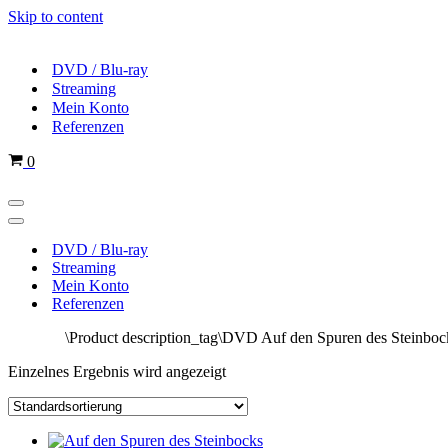
Skip to content
DVD / Blu-ray
Streaming
Mein Konto
Referenzen
Cart
0
Navigations-
Menü
Navigations-
Menü
DVD / Blu-ray
Streaming
Mein Konto
Referenzen
Startseite
\
Product description_tag
\
DVD Auf den Spuren des Steinboc
Einzelnes Ergebnis wird angezeigt