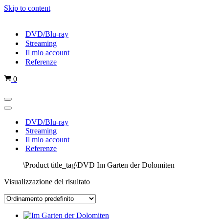
Skip to content
DVD/Blu-ray
Streaming
Il mio account
Referenze
Cart
0
Menu
di
Menu
navigazione
di
DVD/Blu-ray
navigazione
Streaming
Il mio account
Referenze
Home
\
Product title_tag
\
DVD Im Garten der Dolomiten
Visualizzazione del risultato